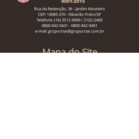
Rua da Redenção, 36 - Jardim Mosteiro
CEP: 14085-370 - Ribeirão Preto/SP
Telefone:
(16) 3512-9000
/
2102-2400
0800-942-9431 - 0800-942-9461
e-mail:
grupocriar@grupocriar.com.br
Mapa do Site
Home
Legislação
Contato
Como Funciona
Conheça a CRIAR
Como Contratar
Sala de Imprensa