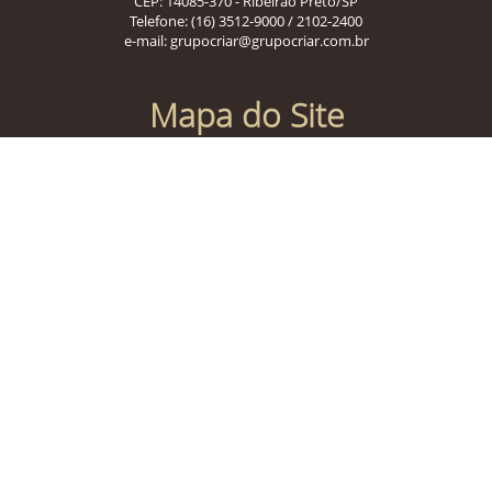
CEP: 14085-370 - Ribeirão Preto/SP
Telefone:
(16) 3512-9000
/
2102-2400
e-mail:
grupocriar@grupocriar.com.br
Mapa do Site
Home
Legislação
Contato
Como Funciona
Conheça a CRIAR
Como Contratar
Sala de Imprensa
Lei Geral de Proteção de Dados - LEI
13.709/2018