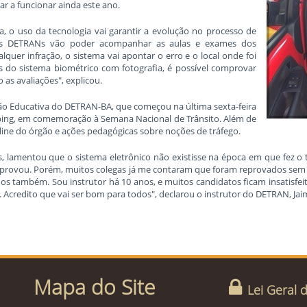
r a funcionar ainda este ano.
ga, o uso da tecnologia vai garantir a evolução no processo de
"Os DETRANs vão poder acompanhar as aulas e exames dos
quer infração, o sistema vai apontar o erro e o local onde foi
s do sistema biométrico com fotografia, é possível comprovar
 as avaliações", explicou.
ção Educativa do DETRAN-BA, que começou na última sexta-feira
pping, em comemoração à Semana Nacional de Trânsito. Além de
nline do órgão e ações pedagógicas sobre noções de tráfego.
 lamentou que o sistema eletrônico não existisse na época em que fez o te
reprovou. Porém, muitos colegas já me contaram que foram reprovados se
ados também. Sou instrutor há 10 anos, e muitos candidatos ficam insatis
 Acredito que vai ser bom para todos", declarou o instrutor do DETRAN, Jai
Mapa do Site
Lei Geral 