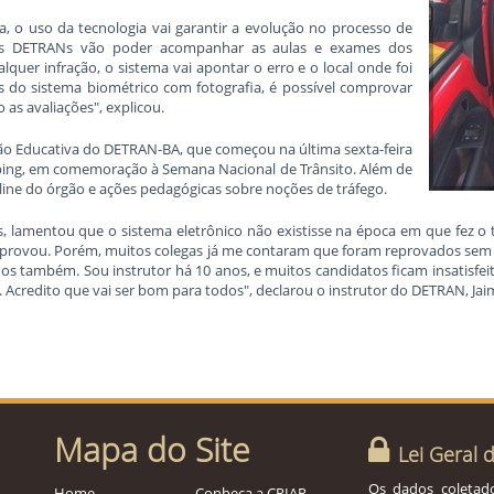
ga, o uso da tecnologia vai garantir a evolução no processo de
"Os DETRANs vão poder acompanhar as aulas e exames dos
quer infração, o sistema vai apontar o erro e o local onde foi
s do sistema biométrico com fotografia, é possível comprovar
 as avaliações", explicou.
ção Educativa do DETRAN-BA, que começou na última sexta-feira
pping, em comemoração à Semana Nacional de Trânsito. Além de
nline do órgão e ações pedagógicas sobre noções de tráfego.
 lamentou que o sistema eletrônico não existisse na época em que fez o te
reprovou. Porém, muitos colegas já me contaram que foram reprovados se
ados também. Sou instrutor há 10 anos, e muitos candidatos ficam insatis
 Acredito que vai ser bom para todos", declarou o instrutor do DETRAN, Jai
Mapa do Site
Lei Geral 
Os dados coletado
Home
Conheça a CRIAR