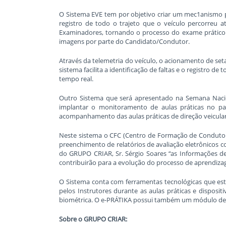
O Sistema EVE tem por objetivo criar um mec1anismo p
registro de todo o trajeto que o veículo percorreu a
Examinadores, tornando o processo do exame prático s
imagens por parte do Candidato/Condutor.
Através da telemetria do veículo, o acionamento de set
sistema facilita a identificação de faltas e o registro
tempo real.
Outro Sistema que será apresentado na Semana Naci
implantar o monitoramento de aulas práticas no pa
acompanhamento das aulas práticas de direção veicular
Neste sistema o CFC (Centro de Formação de Condutore
preenchimento de relatórios de avaliação eletrônicos
do GRUPO CRIAR, Sr. Sérgio Soares “as Informações d
contribuirão para a evolução do processo de aprendizag
O Sistema conta com ferramentas tecnológicas que es
pelos Instrutores durante as aulas práticas e disposit
biométrica. O e-PRÁTIKA possui também um módulo de m
Sobre o GRUPO CRIAR: