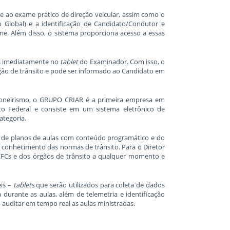
e ao exame prático de direção veicular, assim como o
Global) e a identificação de Candidato/Condutor e
me. Além disso, o sistema proporciona acesso a essas
dos imediatamente no
tablet
do Examinador. Com isso, o
órgão de trânsito e pode ser informado ao Candidato em
oneirismo, o GRUPO CRIAR é a primeira empresa em
o Federal e consiste em um sistema eletrônico de
ategoria.
és de planos de aulas com conteúdo programático e do
 conhecimento das normas de trânsito. Para o Diretor
 CFCs e dos órgãos de trânsito a qualquer momento e
eis –
tablets
que serão utilizados para coleta de dados
a durante as aulas, além de telemetria e identificação
uditar em tempo real as aulas ministradas.