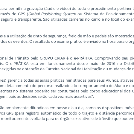
ara permitir a gravação (áudio e vídeo) de todo o procedimento pertinent
través do GPS (
Global Positioning System
ou Sistema de Posicionamento 
eguro e transparente. São utilizadas câmeras no carro e no local do exa
as e a utilização de cinto de segurança, freio de mão e pedais são mostra
 de todos os eventos. O resultado do exame prático é enviado na hora para o 
onal de Trânsito pelo GRUPO CRIAR é o e-PRÁTIKA. Comprovando seu pi
ís. O e-PRÁTIKA está em funcionamento desde maio de 2016 no Distrit
 exigidas na obtenção da Carteira Nacional de Habilitação ou mudança de c
s) gerencia todas as aulas práticas ministradas para seus Alunos, atrav
 com detalhamento do percurso realizado, do comportamento do Aluno e do
escritas no sistema poderão ser consultadas pelo corpo educacional dos
em, pois as decisões serão cada vez mais assertivas”.
tão amplamente difundidas em nosso dia a dia, como os dispositivos móv
ivos GPS (para registro automático de todo o trajeto e distância percorrid
onitoramento, voltado para os órgãos executivos de trânsito que podem a